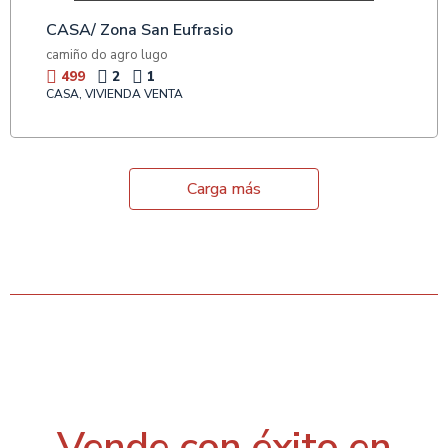
CASA/ Zona San Eufrasio
camiño do agro lugo
499
2
1
CASA, VIVIENDA VENTA
Carga más
Vende con éxito en