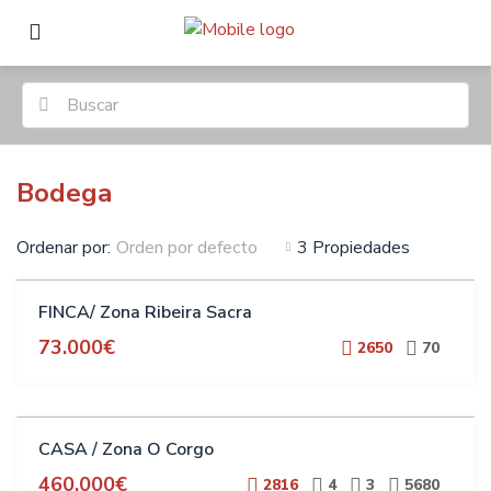
Bodega
Ordenar por:
3 Propiedades
Orden por defecto
VENTA
FINCA/ Zona Ribeira Sacra
73.000€
2650
70
VENTA
CASA / Zona O Corgo
460.000€
2816
4
3
5680