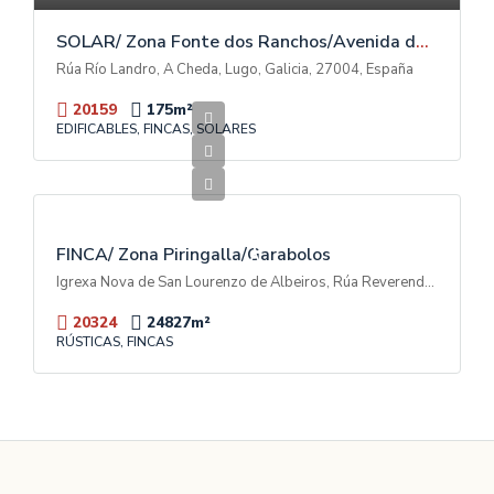
SOLAR/ Zona Fonte dos Ranchos/Avenida das Américas
Rúa Río Landro, A Cheda, Lugo, Galicia, 27004, España
20159
175
m²
EDIFICABLES, FINCAS, SOLARES
600.000€
V
E
N
T
FINCA/ Zona Piringalla/Garabolos
A
Igrexa Nova de San Lourenzo de Albeiros, Rúa Reverendo Don Luis Soto Camino, Garabolos, A Piringalla, Lugo, Galicia, 27003, España
20324
24827
m²
RÚSTICAS, FINCAS