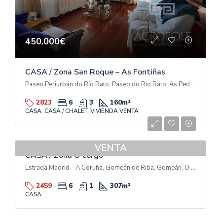
450.000€
CASA / Zona San Roque – As Fontiñas
Paseo Periurbán do Río Rato, Paseo do Río Rato, As Pedreiras, A Tolda de Castela, Lugo, Galicia, 27002, España
2823
6
3
160
m²
CASA, CASA / CHALET, VIVIENDA VENTA
187.000€
VENTA
CASA / Zona O corgo
Estrada Madrid - A Coruña, Gomeán de Riba, Gomeán, O Corgo, Lugo, Galicia, 27164, España
2459
6
1
307
m²
CASA