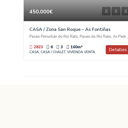
450.000€
CASA / Zona San Roque – As Fontiñas
Paseo Periurbán do Río Rato, Paseo do Río Rato, As Pedreiras, A Tolda de 
2823
6
3
160
m²
Detalles
CASA, CASA / CHALET, VIVIENDA VENTA