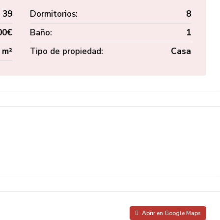
39
Dormitorios:
8
00€
Baño:
1
 m²
Tipo de propiedad:
Casa
Abrir en Google Maps