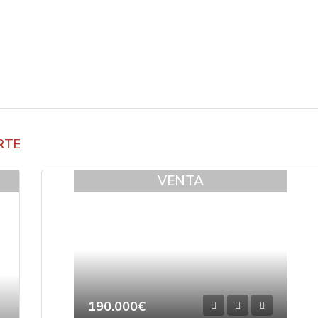
RTE
VENTA
190.000€