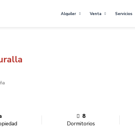
Alquiler
Venta
Servicios
ralla
aña
a
8
opiedad
Dormitorios