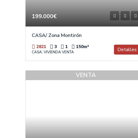
199.000€
CASA/ Zona Montirón
2821
3
1
150
m²
Detalles
CASA, VIVIENDA VENTA
VENTA