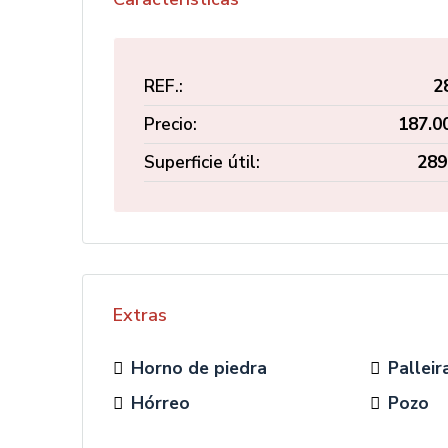
REF.:
2
Precio:
187.0
Superficie útil:
289
Extras
Horno de piedra
Palleir
Hórreo
Pozo