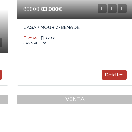
83000
83.000€
CASA / MOURIZ-BENADE
2569
72
72
CASA PIEDRA
Detalles
VENTA