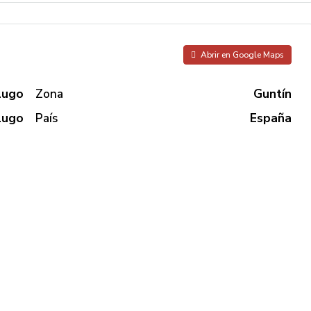
Abrir en Google Maps
Lugo
Zona
Guntín
Lugo
País
España