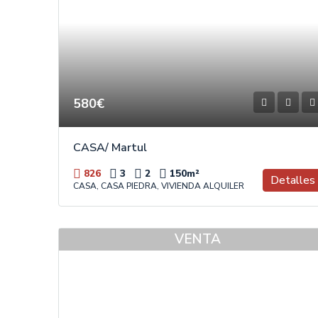
580€
CASA/ Martul
826
3
2
150
m²
Detalles
CASA, CASA PIEDRA, VIVIENDA ALQUILER
VENTA