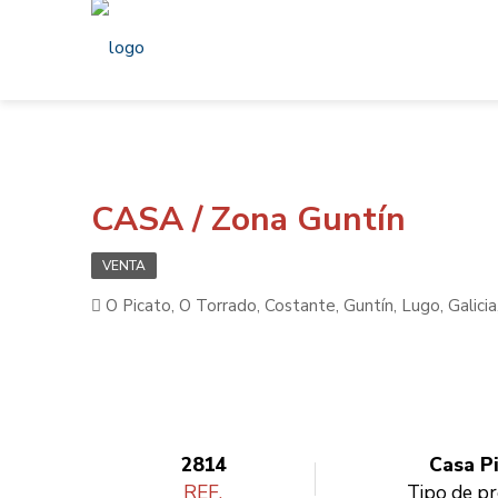
CASA / Zona Guntín
VENTA
O Picato, O Torrado, Costante, Guntín, Lugo, Galici
2814
Casa P
REF.
Tipo de p