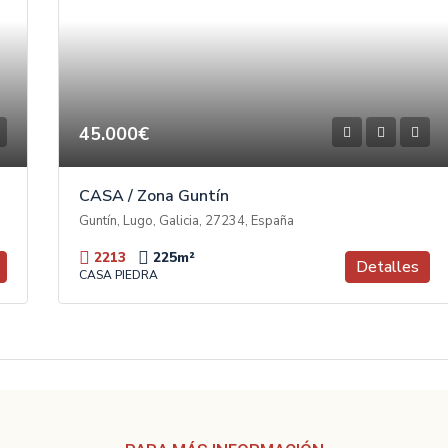
45.000€
CASA / Zona Guntín
Guntín, Lugo, Galicia, 27234, España
2213
225
m²
Detalles
CASA PIEDRA