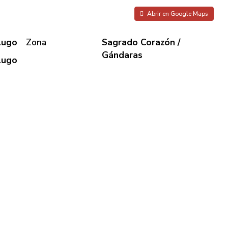
Abrir en Google Maps
Lugo
Zona
Sagrado Corazón /
Gándaras
Lugo