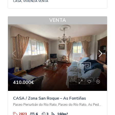
CASA, VIVIENDA VENTA
VENTA
410.000€
CASA / Zona San Roque – As Fontiñas
Paseo Periurbán do Río Rato, Paseo do Río Rato, As Pedreiras, A Tolda de Castela, Lugo, Galicia, 27002, España
2823
6
3
160
m²