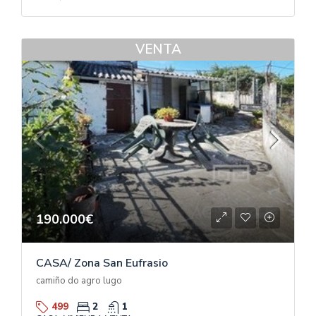
VENTA
190.000€
CASA/ Zona San Eufrasio
camiño do agro lugo
499
2
1