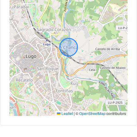
Leaflet
|
©
OpenStreetMap
contributors