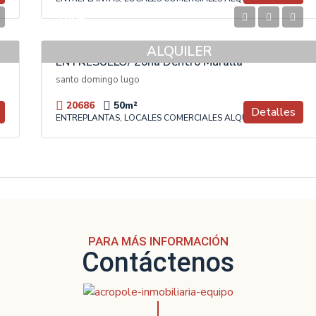
350€
ALQUILER
ENTRESUELO/ Zona Dentro Muralla
 España
santo domingo lugo
20686
50
m²
Detalles
ENTREPLANTAS, LOCALES COMERCIALES ALQUILER
PARA MÁS INFORMACIÓN
Contáctenos