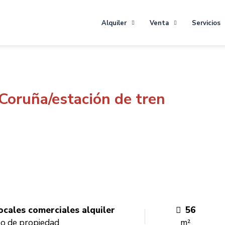
Alquiler
Venta
Servicios
oruña/estación de tren
ocales comerciales alquiler
56
po de propiedad
m²