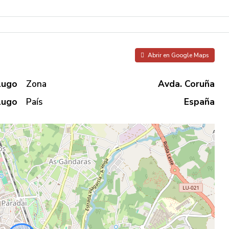
Abrir en Google Maps
Lugo
Zona
Avda. Coruña
Lugo
País
España