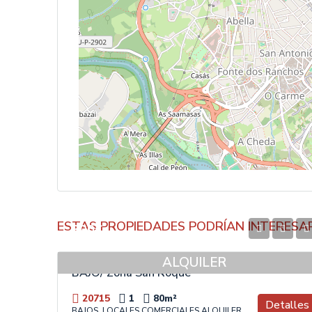
ESTAS PROPIEDADES PODRÍAN INTERESA
300€
ALQUILER
BAJO/ Zona San Roque
20715
1
80
m²
Detalles
BAJOS, LOCALES COMERCIALES ALQUILER