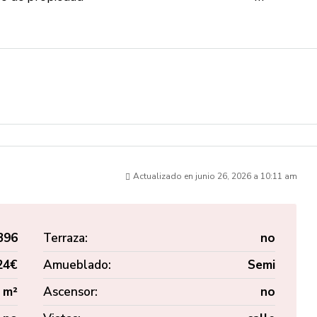
Actualizado en junio 26, 2026 a 10:11 am
396
Terraza:
no
24€
Amueblado:
Semi
 m²
Ascensor:
no