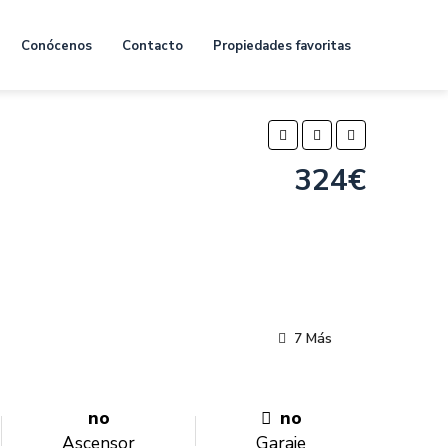
Conócenos
Contacto
Propiedades favoritas
324€
7 Más
no
no
Ascensor
Garaje