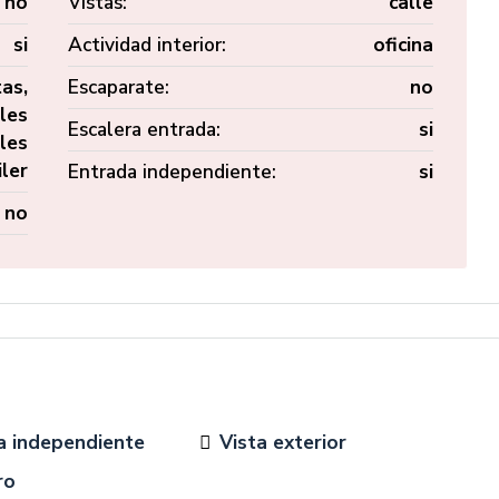
no
Vistas:
calle
si
Actividad interior:
oficina
as,
Escaparate:
no
les
Escalera entrada:
si
les
iler
Entrada independiente:
si
no
a independiente
Vista exterior
ro