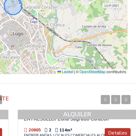
Leaflet
|
©
OpenStreetMap
contributors
RTE
650€
ALQUILER
ENTRESUELO/ Zona Sagrado Corazón
20865
2
114
m²
Detalles
ENTREPLANTAS, LOCALES COMERCIALES ALQUILER