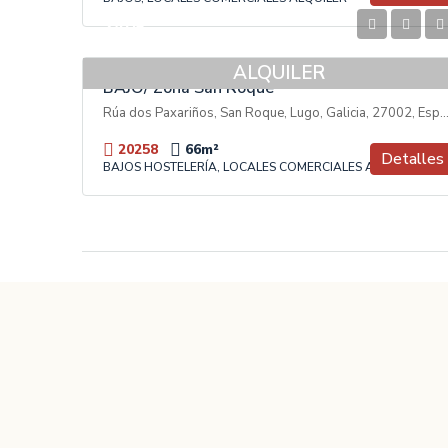
240€
ALQUILER
BAJO/ Zona San Roque
Rúa dos Paxariños, San Roque, Lugo, Galicia, 27002,
20258
66
m²
Detalles
BAJOS HOSTELERÍA, LOCALES COMERCIALES ALQUILER