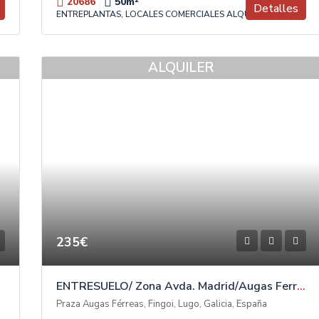
20686
50
m²
Detalles
ENTREPLANTAS, LOCALES COMERCIALES ALQUILER
ALQUILER
235€
ENTRESUELO/ Zona Avda. Madrid/Augas Ferreas
a
Praza Augas Férreas, Fingoi, Lugo, Galicia, España