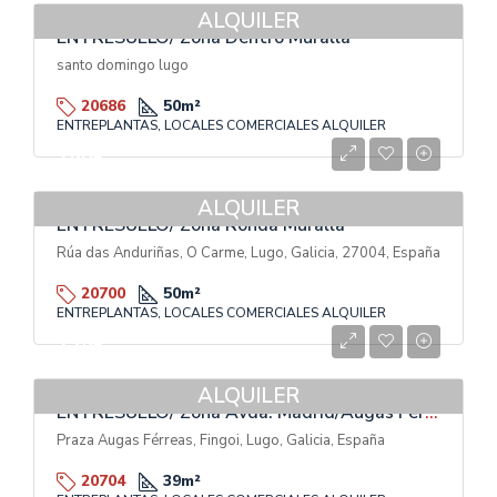
ALQUILER
ENTRESUELO/ Zona Dentro Muralla
santo domingo lugo
20686
50
m²
ENTREPLANTAS, LOCALES COMERCIALES ALQUILER
250€
ALQUILER
ENTRESUELO/ Zona Ronda Muralla
Rúa das Anduriñas, O Carme, Lugo, Galicia, 27004, España
20700
50
m²
ENTREPLANTAS, LOCALES COMERCIALES ALQUILER
235€
ALQUILER
ENTRESUELO/ Zona Avda. Madrid/Augas Ferreas
Praza Augas Férreas, Fingoi, Lugo, Galicia, España
20704
39
m²