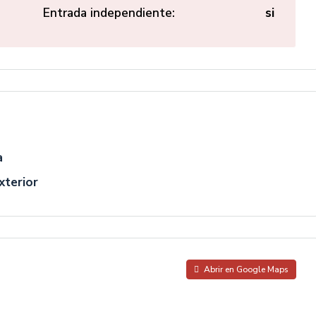
Entrada independiente:
si
a
xterior
Abrir en Google Maps