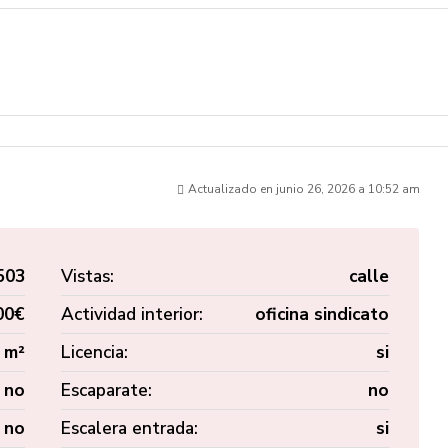
Actualizado en junio 26, 2026 a 10:52 am
503
Vistas:
calle
00€
Actividad interior:
oficina sindicato
 m²
Licencia:
si
no
Escaparate:
no
no
Escalera entrada:
si