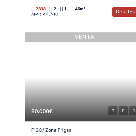
2838
2
1
46
m²
Detalles
APARTAMENTO
VENTA
80.000€
PISO/ Zona Frigsa