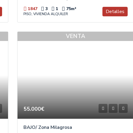
1847
3
1
75
m²
Detalles
PISO, VIVIENDA ALQUILER
VENTA
55.000€
BAJO/ Zona Milagrosa