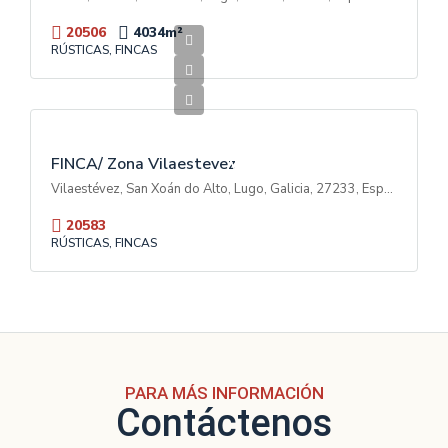
20506
4034
m²
RÚSTICAS, FINCAS
70.000€
V
E
N
T
FINCA/ Zona Vilaestevez
A
Vilaestévez, San Xoán do Alto, Lugo, Galicia, 27233, España
20583
RÚSTICAS, FINCAS
PARA MÁS INFORMACIÓN
Contáctenos