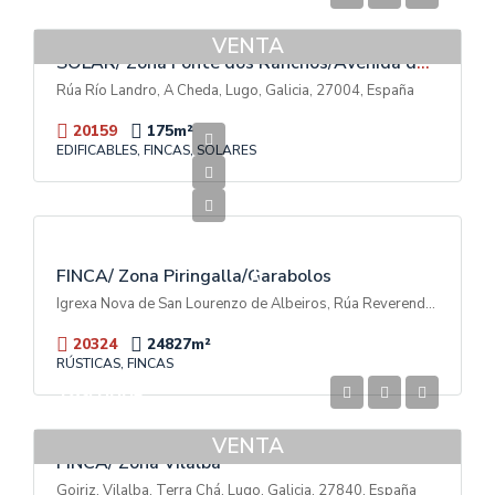
VENTA
SOLAR/ Zona Fonte dos Ranchos/Avenida das Américas
Rúa Río Landro, A Cheda, Lugo, Galicia, 27004, España
20159
175
m²
EDIFICABLES, FINCAS, SOLARES
600.000€
V
E
N
T
FINCA/ Zona Piringalla/Garabolos
A
Igrexa Nova de San Lourenzo de Albeiros, Rúa Reverendo Don Luis Soto Camino, Garabolos, A Piringalla, Lugo, Galicia, 27003, España
20324
24827
m²
RÚSTICAS, FINCAS
189.000€
VENTA
FINCA/ Zona Vilalba
Goiriz, Vilalba, Terra Chá, Lugo, Galicia, 27840, España