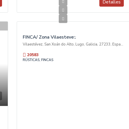
Detalles
70.000€
V
E
N
T
FINCA/ Zona Vilaestevez
A
Vilaestévez, San Xoán do Alto, Lugo, Galicia, 27233, España
20583
RÚSTICAS, FINCAS