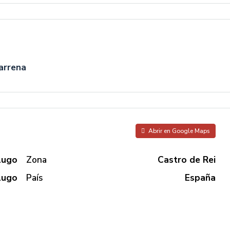
arrena
Abrir en Google Maps
Lugo
Zona
Castro de Rei
Lugo
País
España