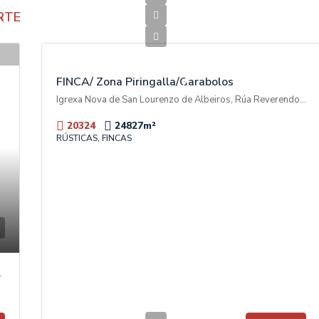
RTE
600.000€
V
E
N
T
FINCA/ Zona Piringalla/Garabolos
A
Igrexa Nova de San Lourenzo de Albeiros, Rúa Reverendo Don Luis Soto Camino, Garabolos, A Piringalla, Lugo, Galicia, 27003, España
20324
24827
m²
RÚSTICAS, FINCAS
 Américas