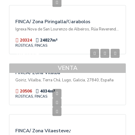
600.000€
V
E
N
T
FINCA/ Zona Piringalla/Garabolos
A
Igrexa Nova de San Lourenzo de Albeiros, Rúa Reverendo Don Luis Soto Camino, Garabolos, A Piringalla, Lugo, Galicia, 27003, España
20324
24827
m²
RÚSTICAS, FINCAS
189.000€
VENTA
FINCA/ Zona Vilalba
Goiriz, Vilalba, Terra Chá, Lugo, Galicia, 27840, España
20506
4034
m²
RÚSTICAS, FINCAS
70.000€
V
E
N
T
FINCA/ Zona Vilaestevez
A