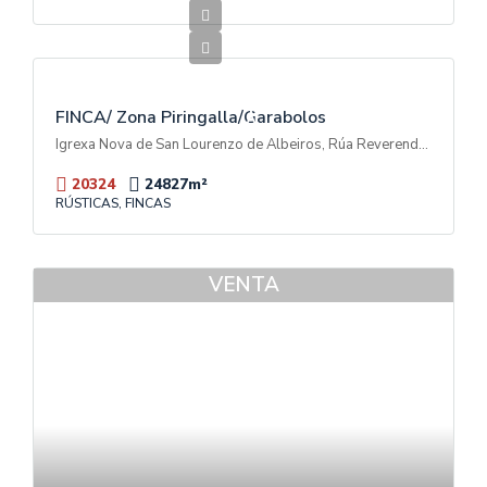
600.000€
V
E
N
T
FINCA/ Zona Piringalla/Garabolos
A
Igrexa Nova de San Lourenzo de Albeiros, Rúa Reverendo Don Luis Soto Camino, Garabolos, A Piringalla, Lugo, Galicia, 27003, España
20324
24827
m²
RÚSTICAS, FINCAS
VENTA