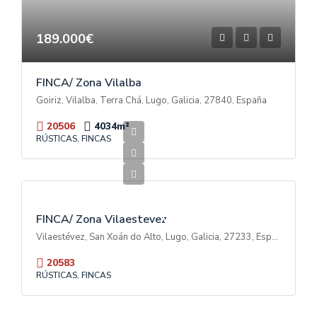
189.000€
FINCA/ Zona Vilalba
Goiriz, Vilalba, Terra Chá, Lugo, Galicia, 27840, España
20506
4034
m²
RÚSTICAS, FINCAS
70.000€
V
E
N
T
FINCA/ Zona Vilaestevez
A
Vilaestévez, San Xoán do Alto, Lugo, Galicia, 27233, España
20583
RÚSTICAS, FINCAS