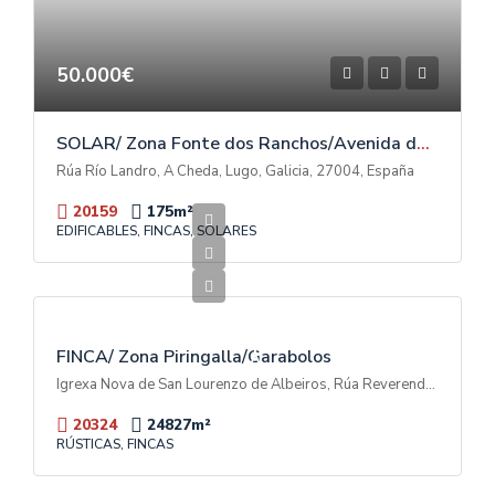
50.000€
SOLAR/ Zona Fonte dos Ranchos/Avenida das Américas
Rúa Río Landro, A Cheda, Lugo, Galicia, 27004, España
20159
175
m²
EDIFICABLES, FINCAS, SOLARES
600.000€
V
E
N
T
FINCA/ Zona Piringalla/Garabolos
A
Igrexa Nova de San Lourenzo de Albeiros, Rúa Reverendo Don Luis Soto Camino, Garabolos, A Piringalla, Lugo, Galicia, 27003, España
20324
24827
m²
RÚSTICAS, FINCAS