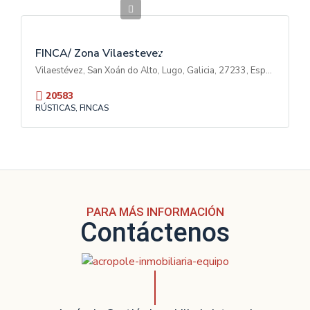
70.000€
V
E
N
T
FINCA/ Zona Vilaestevez
A
Vilaestévez, San Xoán do Alto, Lugo, Galicia, 27233, España
20583
RÚSTICAS, FINCAS
PARA MÁS INFORMACIÓN
Contáctenos