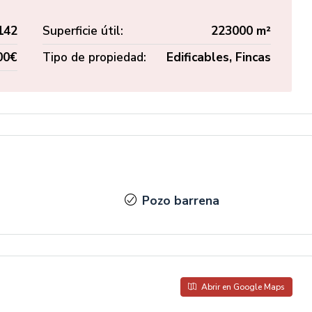
142
Superficie útil:
223000 m²
00€
Tipo de propiedad:
Edificables, Fincas
Pozo barrena
Abrir en Google Maps