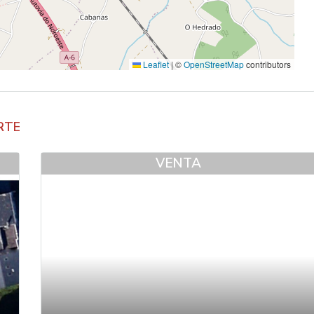
Leaflet
|
©
OpenStreetMap
contributors
RTE
VENTA