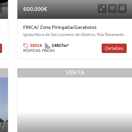
600.000€
FINCA/ Zona Piringalla/Garabolos
 Américas
Igrexa Nova de San Lourenzo de Albeiros, Rúa Reverendo Don Luis Soto Camino, Garabolos, A Piringalla, Lugo, Galicia, 27003, España
20324
24827
m²
Detalles
RÚSTICAS, FINCAS
VENTA