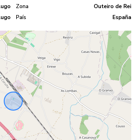
Lugo
Zona
Outeiro de Rei
Lugo
País
España