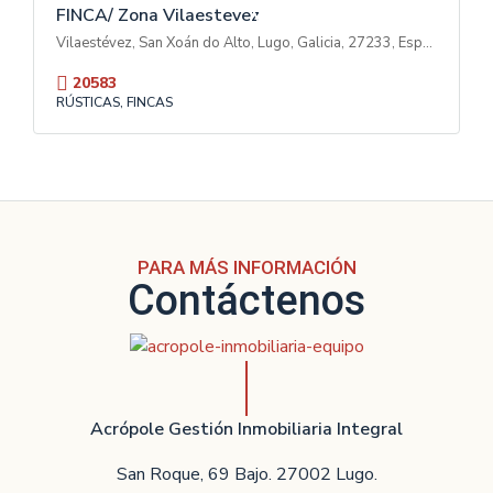
T
FINCA/ Zona Vilaestevez
A
Vilaestévez, San Xoán do Alto, Lugo, Galicia, 27233, España
20583
RÚSTICAS, FINCAS
PARA MÁS INFORMACIÓN
Contáctenos
Acrópole Gestión Inmobiliaria Integral
San Roque, 69 Bajo. 27002 Lugo.