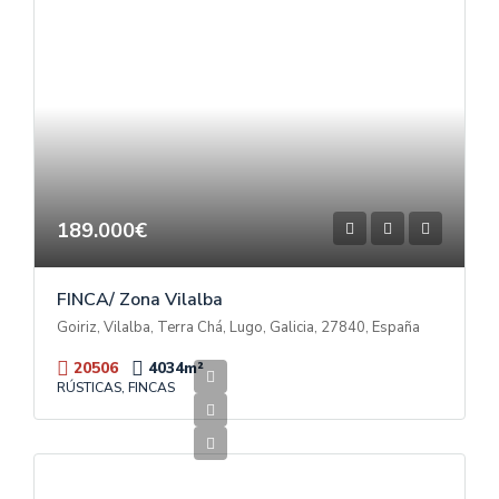
189.000€
FINCA/ Zona Vilalba
Goiriz, Vilalba, Terra Chá, Lugo, Galicia, 27840, España
20506
4034
m²
RÚSTICAS, FINCAS
70.000€
V
E
N