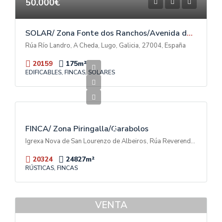
50.000€
SOLAR/ Zona Fonte dos Ranchos/Avenida das Américas
Rúa Río Landro, A Cheda, Lugo, Galicia, 27004, España
20159
175
m²
EDIFICABLES, FINCAS, SOLARES
600.000€
V
E
N
T
FINCA/ Zona Piringalla/Garabolos
A
Igrexa Nova de San Lourenzo de Albeiros, Rúa Reverendo Don Luis Soto Camino, Garabolos, A Piringalla, Lugo, Galicia, 27003, España
20324
24827
m²
RÚSTICAS, FINCAS
VENTA