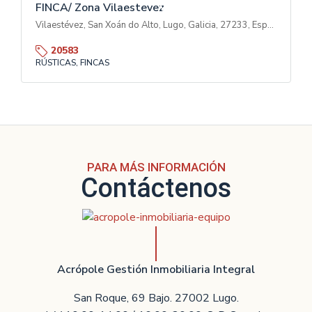
T
FINCA/ Zona Vilaestevez
A
Vilaestévez, San Xoán do Alto, Lugo, Galicia, 27233, España
20583
RÚSTICAS, FINCAS
PARA MÁS INFORMACIÓN
Contáctenos
Acrópole Gestión Inmobiliaria Integral
San Roque, 69 Bajo. 27002 Lugo.