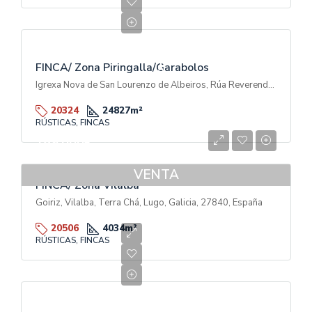
600.000€
V
E
N
T
FINCA/ Zona Piringalla/Garabolos
A
Igrexa Nova de San Lourenzo de Albeiros, Rúa Reverendo Don Luis Soto Camino, Garabolos, A Piringalla, Lugo, Galicia, 27003, España
20324
24827
m²
RÚSTICAS, FINCAS
189.000€
VENTA
FINCA/ Zona Vilalba
Goiriz, Vilalba, Terra Chá, Lugo, Galicia, 27840, España
20506
4034
m²
RÚSTICAS, FINCAS
70.000€
V
E
N