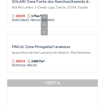
SOLAR/ Zona Fonte dos Ranchos/Avenida das Américas
Rúa Río Landro, A Cheda, Lugo, Galicia, 27004, España
20159
175
m²
EDIFICABLES, FINCAS, SOLARES
600.000€
V
E
N
T
FINCA/ Zona Piringalla/Garabolos
A
Igrexa Nova de San Lourenzo de Albeiros, Rúa Reverendo Don Luis Soto Camino, Garabolos, A Piringalla, Lugo, Galicia, 27003, España
20324
24827
m²
RÚSTICAS, FINCAS
VENTA