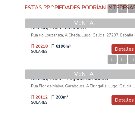
ESTAS PROPIEDADES PODRÍAN INTERESA
230.000€
VENTA
SOLAR/ Zona Louzaneta
Rúa río Louzaneta, A Cheda, Lugo, Galicia, 27297, España
20218
6196
m²
Detalles
SOLARES
175.000€
VENTA
SOLAR/ Zona Piringalla/Garabolos
Rúa Flor de Malva, Garabolos, A Piringalla, Lugo
20112
203
m²
Detalles
SOLARES