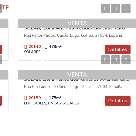
RTE
200.000€
VENTA
SOLAR/ Zona Antigua Residencia/Castiñeiro
Rúa Pintor Pacios, Casás, Lugo, Galicia, 27004, España
20140
473
m²
Detalles
SOLARES
50.000€
VENTA
SOLAR/ Zona Fonte dos Ranchos/Avenida das Américas
, Galicia, 27003, España
Rúa Río Landro, A Cheda, Lugo, Galicia, 27004, España
20159
175
m²
Detalles
EDIFICABLES, FINCAS, SOLARES