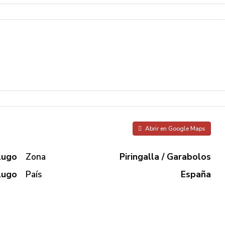
Abrir en Google Maps
Lugo
Zona
Piringalla / Garabolos
Lugo
País
España