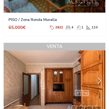
PISO / Zona Ronda Muralla
65.000€
2622
4
1
110
VENTA