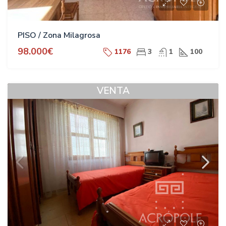
PISO / Zona Milagrosa
98.000€
1176
3
1
100
VENTA