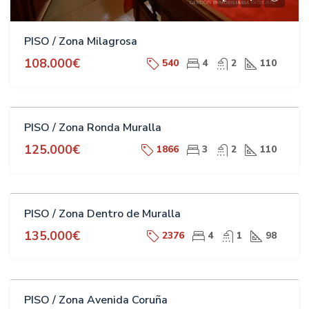
PISO / Zona Milagrosa
108.000€
540
4
2
110
VENTA
PISO / Zona Ronda Muralla
125.000€
1866
3
2
110
VENTA
PISO / Zona Dentro de Muralla
135.000€
2376
4
1
98
VENTA
PISO / Zona Avenida Coruña