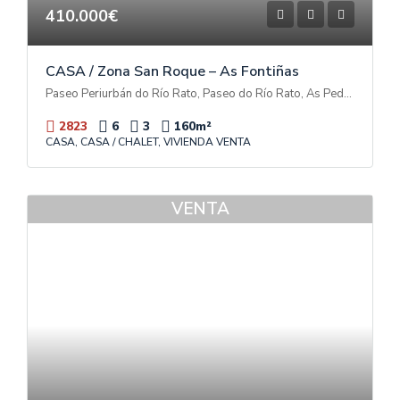
410.000€
CASA / Zona San Roque – As Fontiñas
Paseo Periurbán do Río Rato, Paseo do Río Rato, As Pedreiras, A Tolda de Castela, Lugo, Galicia, 27002, España
2823
6
3
160
m²
CASA, CASA / CHALET, VIVIENDA VENTA
VENTA