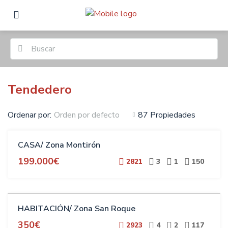
Tendedero
Ordenar por:
87 Propiedades
Orden por defecto
VENTA
CASA/ Zona Montirón
199.000€
2821
3
1
150
ALQUILER
HABITACIÓN/ Zona San Roque
ESTUDIANTES
350€
2923
4
2
117