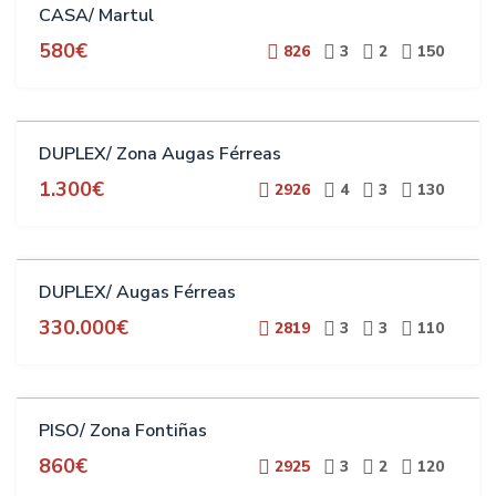
CASA/ Martul
580€
826
3
2
150
ALQUILER
DUPLEX/ Zona Augas Férreas
1.300€
2926
4
3
130
VENTA
DUPLEX/ Augas Férreas
330.000€
2819
3
3
110
ALQUILER
PISO/ Zona Fontiñas
ESTUDIANTES
860€
2925
3
2
120