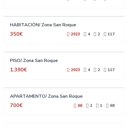
ALQUILER
HABITACIÓN/ Zona San Roque
ESTUDIANTES
350€
2923
4
2
117
ALQUILER
PISO/ Zona San Roque
ESTUDIANTES
1.390€
2923
4
2
117
ALQUILER
APARTAMENTO/ Zona San Roque
700€
66
2
1
68