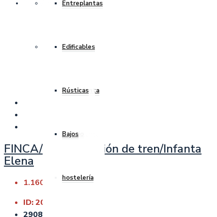
Propiedades favoritas
Por temporada
Fincas
Dúplex
Bajos
Piso
Entreplantas
Plazas garaje
Solares
Casa
Entreplantas
Dúplex
Bajos con
Edificables
Bajos con
Casa
entreplanta
Rústicas
entreplanta
Edificio
Bajos
FINCA/ Zona Estación de tren/Infanta
Elena
Bajos
Nuevas
hostelería
1.160.000€
ID:
20762
2908
m²