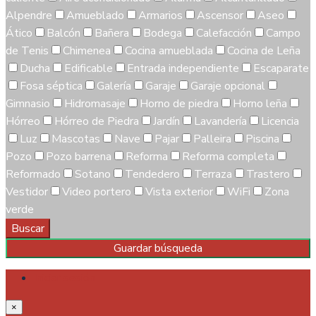
Alpendre
Amueblado
Armarios
Ascensor
Aseo
Ático
Balcón
Bañera
Bodega
Calefacción
Campo
de Tenis
Chimenea
Cocina amueblada
Cocina de Leña
Ducha
Edificable
Entrada independiente
Escaparate
Fosa séptica
Galería
Garaje
Garaje opcional
Gimnasio
Hidromasaje
Horno de piedra
Horno leña
Hórreo
Hórreo de Piedra
Jardín
Lavandería
Licencia
Luz
Mascotas
Nave
Pajar
Palleira
Piscina
Pozo
Pozo barrena
Reforma
Reforma completa
Reformado
Sotano
Tendedero
Terraza
Trastero
Vestidor
Video portero
Vista exterior
WiFi
Zona
verde
Buscar
Guardar búsqueda
Iniciar sesión
×