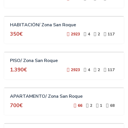
ALQUILER
HABITACIÓN/ Zona San Roque
ESTUDIANTES
350€
2923
4
2
117
ALQUILER
PISO/ Zona San Roque
ESTUDIANTES
1.390€
2923
4
2
117
ALQUILER
APARTAMENTO/ Zona San Roque
700€
66
2
1
68
ALQUILER