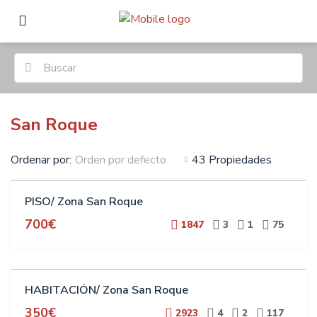
San Roque
Ordenar por:
43 Propiedades
Orden por defecto
ALQUILER
PISO/ Zona San Roque
700€
1847
3
1
75
ALQUILER
HABITACIÓN/ Zona San Roque
ESTUDIANTES
350€
2923
4
2
117