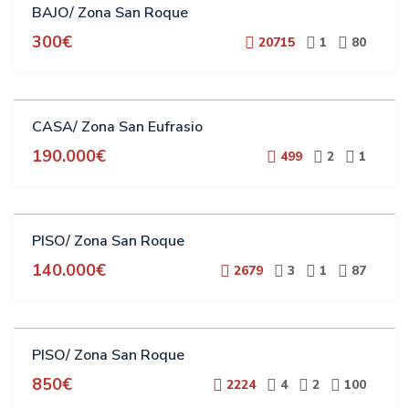
BAJO/ Zona San Roque
300€
20715
1
80
VENTA
CASA/ Zona San Eufrasio
190.000€
499
2
1
VENTA
PISO/ Zona San Roque
140.000€
2679
3
1
87
ALQUILER
PISO/ Zona San Roque
ESTUDIANTES
850€
2224
4
2
100