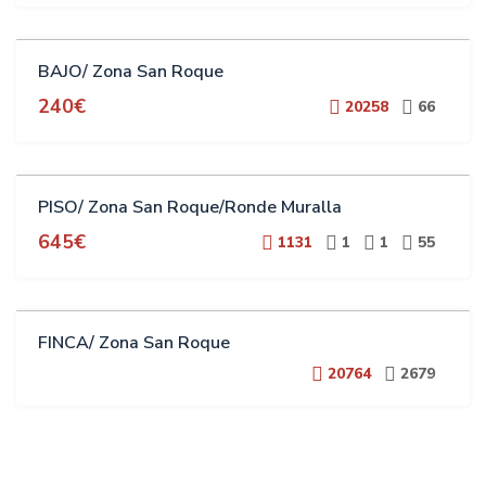
ALQUILER
BAJO/ Zona San Roque
240€
20258
66
ALQUILER
PISO/ Zona San Roque/Ronde Muralla
645€
1131
1
1
55
VENTA
FINCA/ Zona San Roque
20764
2679