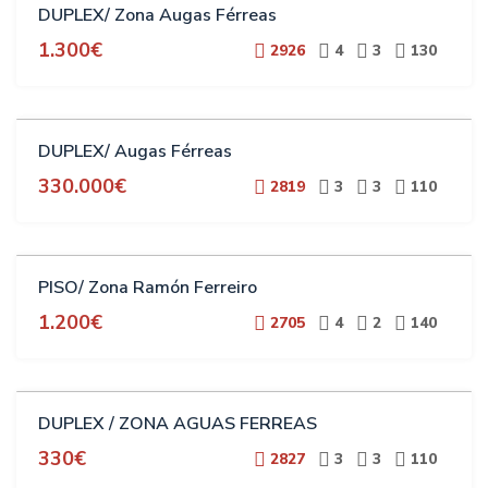
DUPLEX/ Zona Augas Férreas
1.300€
2926
4
3
130
VENTA
DUPLEX/ Augas Férreas
330.000€
2819
3
3
110
ALQUILER
PISO/ Zona Ramón Ferreiro
ESTUDIANTES
1.200€
2705
4
2
140
VENTA
DUPLEX / ZONA AGUAS FERREAS
330€
2827
3
3
110