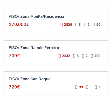
VENTA
PISO/ Zona Abella/Residencia
170.000€
2826
3
2
90
ALQUILER
PISO/ Zona Ramón Ferreiro
700€
2342
3
2
100
ALQUILER
PISO/ Zona San Roque
720€
99
3
2