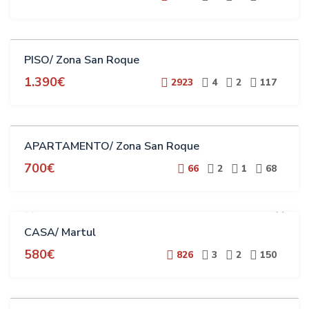
ALQUILER
PISO/ Zona San Roque
ESTUDIANTES
1.390€
2923
4
2
117
ALQUILER
APARTAMENTO/ Zona San Roque
700€
66
2
1
68
CASA/ Martul
580€
826
3
2
150
ALQUILER