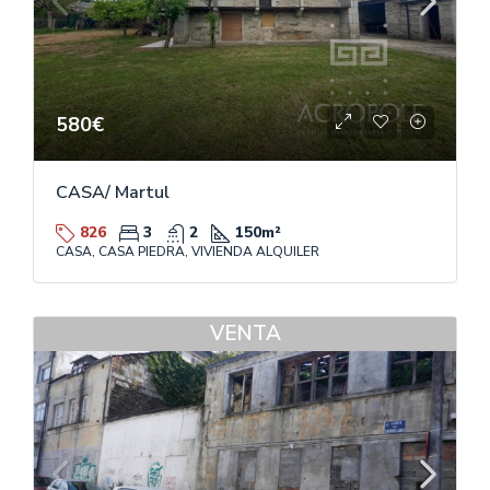
580€
CASA/ Martul
826
3
2
150
m²
CASA, CASA PIEDRA, VIVIENDA ALQUILER
VENTA