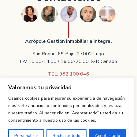
Acrópole Gestión Inmobiliaria Integral
San Roque, 69 Bajo. 27002 Lugo.
L-V 10:00-14:00 / 16:00-20:00. S-D Cerrado
TEL: 982 100 046
Valoramos tu privacidad
Contáctenos
Usamos cookies para mejorar su experiencia de navegación,
Villarreal Asesores Técnicos Inmobiliarios S.L.U.
mostrarle anuncios o contenidos personalizados y analizar
nuestro tráfico. Al hacer clic en “Aceptar todo” usted da su
Proyecto realizado por
TCI Galicia.
Aviso legal
|
Política de
consentimiento a nuestro uso de las cookies.
privacidad
ES
Personalizar
Rechazar todo
Aceptar todo