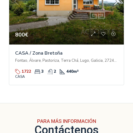
800€
CASA / Zona Bretoña
Fontao, Álvare, Pastoriza, Terra Chá, Lugo, Galicia, 27248, España
1722
3
2
440
m²
CASA
PARA MÁS INFORMACIÓN
Contáctenos