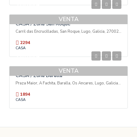
375.000€
VENTA
CASA / Zona San Roque
Carril das Encrucilladas, San Roque, Lugo, Galicia, 27002, España
2294
CASA
220.000€
VENTA
CASA / Zona Baralla
Praza Maior, A Fachita, Baralla, Os Ancares, Lugo, Galicia, 27686, España
1894
CASA