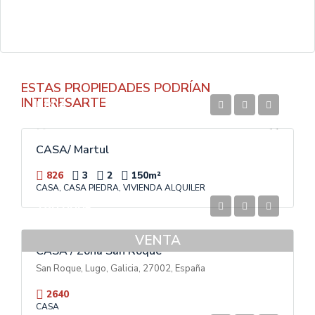
ESTAS PROPIEDADES PODRÍAN
INTERESARTE
580€
CASA/ Martul
826
3
2
150
m²
CASA, CASA PIEDRA, VIVIENDA ALQUILER
180.000€
VENTA
CASA / Zona San Roque
San Roque, Lugo, Galicia, 27002, España
2640
CASA